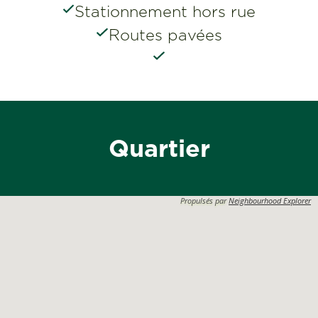
Stationnement hors rue
Routes pavées
Quartier
Propulsés par
Neighbourhood Explorer