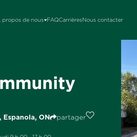
 propos de nous
FAQ
Carrières
Nous contacter
Community
, Espanola, ON
partager
eudi 9 h 00 - 17 h 00