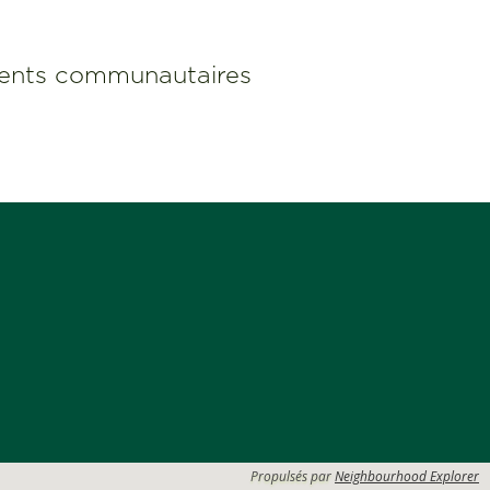
nts communautaires
Propulsés par
Neighbourhood Explorer