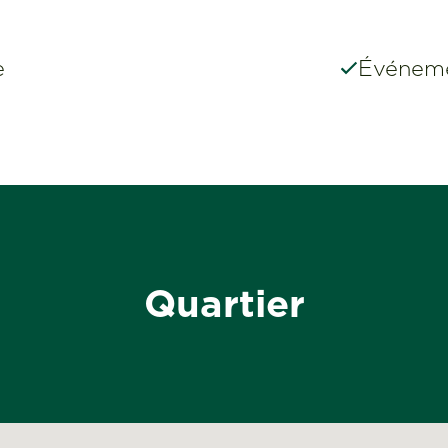
e
Événeme
Quartier